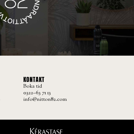
KONTAKT
Boka tid
0322–63 71 13
e
info@nitton82.com