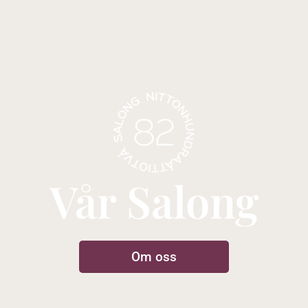
Vår Salong
Om oss