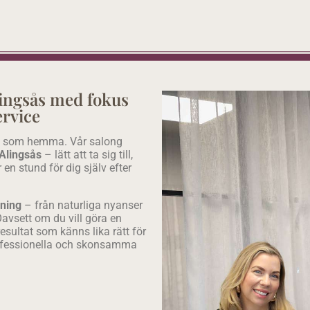
Alingsås med fokus
ervice
dig som hemma. Vår salong
 Alingsås
– lätt att ta sig till,
en stund för dig själv efter
gning
– från naturliga nyanser
Oavsett om du vill göra en
 resultat som känns lika rätt för
professionella och skonsamma