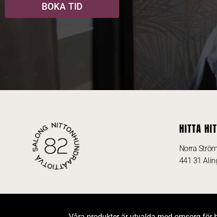
BOKA TID
HITTA HIT
Norra Strö
441 31 Ali
Våra produkter är utvalda med omsorg för 