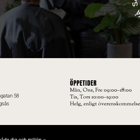
ÖPPETIDER
Mån, Ons, Fre 09:00–18:00
mgatan 58
Tis, Tors 10:00–19:00
Helg, enligt överenskommels
ngsås
både dig och miljön –