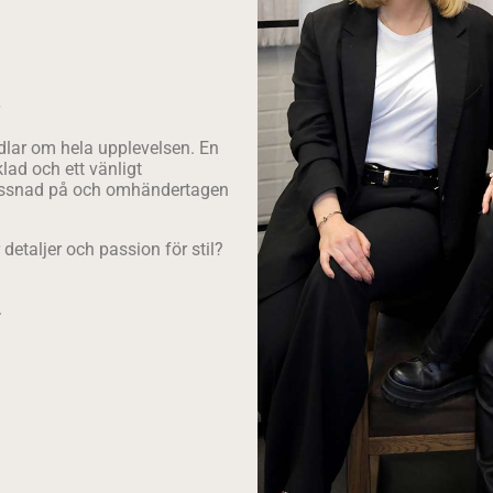
dlar om hela upplevelsen. En
lad och ett vänligt
 lyssnad på och omhändertagen
detaljer och passion för stil?
.